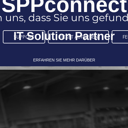
SPPconnect
n uns, dass Sie uns gefun
IT Solution Partner
SUPPORT
TICKET AUFGEBEN
F
ERFAHREN SIE MEHR DARÜBER