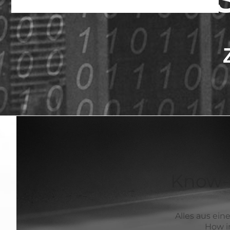
Know-H
Alles aus ein
How in