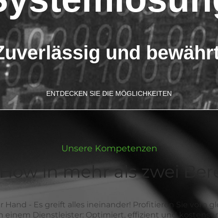
Zuverlässig und bewährt
ENTDECKEN SIE DIE MÖGLICHKEITEN
Unsere Kompetenzen
ow in mehr als zwei Ber
er Hand - Es greift alles ineinander! Profitieren Sie vom 
 einem Dienstleister: Optimiert, effizient und kostens