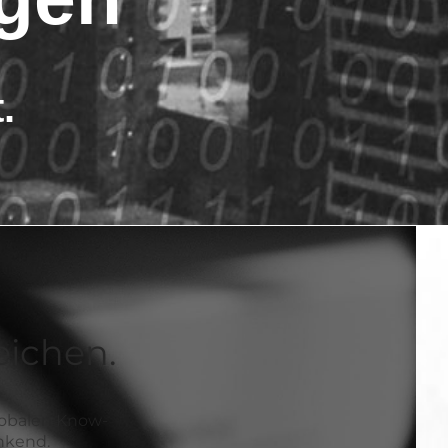
.
eichen.
globalen Know-
enkend.