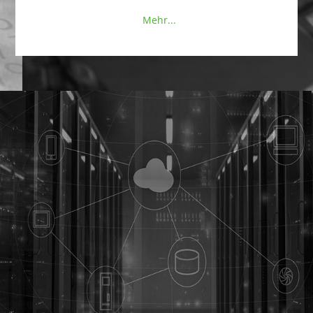
Mehr...
IT Lösu
Ihr Busine