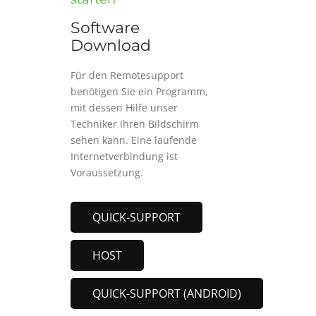
Software
Download
Für den Remotesupport
benötigen Sie ein Programm,
mit dessen Hilfe unser
Techniker Ihren Bildschirm
sehen kann. Eine laufende
Internetverbindung ist
Voraussetzung.
QUICK-SUPPORT
HOST
QUICK-SUPPORT (ANDROID)