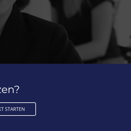
zen?
T STARTEN