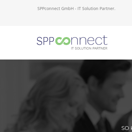
SPPconnect GmbH - IT Solution Partner.
SO 